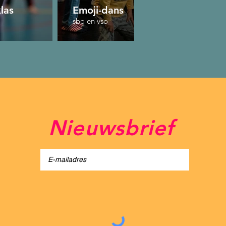
las
Emoji-dans
Tij
sbo en vso
vso
Nieuwsbrief