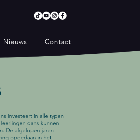
Nieuws
Contact
s
s investeert in alle typen
e leerlingen dans kunnen
n. De afgelopen jaren
ring opgedaan in het