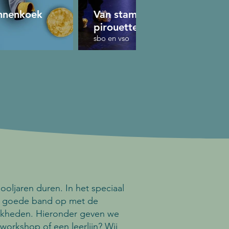
nnenkoek
Van stampvoet tot
pirouette
sbo en vso
oljaren duren. In het speciaal
n goede band op met de
lijkheden. Hieronder geven we
 workshop of een leerlijn?
Wij