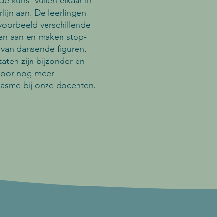
e kunst vullen elkaar in
rlijn aan. De leerlingen
jvoorbeeld verschillende
len aan en maken stop-
 van dansende figuren.
taten zijn bijzonder en
voor nog meer
iasme bij onze docenten.