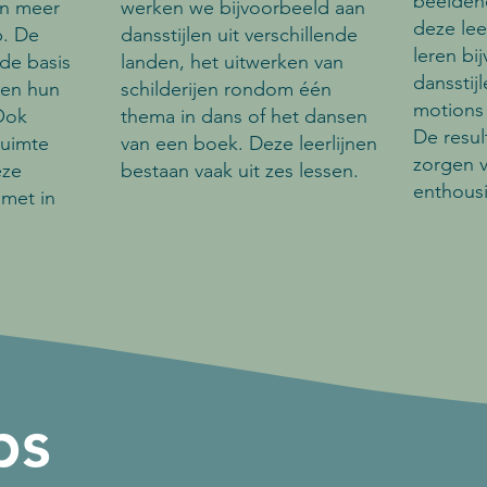
beeldend
an meer
werken we bijvoorbeeld aan
deze lee
p. De
dansstijlen uit verschillende
leren bi
de basis
landen, het uitwerken van
dansstij
len hun
schilderijen rondom één
motions
Ook
thema in dans of het dansen
De resul
ruimte
van een boek. Deze leerlijnen
zorgen 
eze
bestaan vaak uit zes lessen.
enthous
, met in
ps