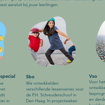
st aansluit bij jouw leerlingen.
special
Vso
Sbo
Voor het
se
We ontwikkelden
ontwikke
het
verschillende lessenseries voor
lesprog
dit
de P.H. Schreuderschool in
en derde
er in
Den Haag. In projectweken