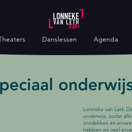
Theaters
Danslessen
Agenda
peciaal onderwij
Lonneke van Leth Dan
onderwijs, zodat áll
ontdekken en ervare
hebben wij veel erva