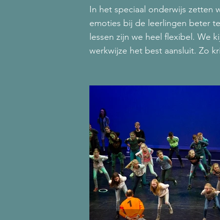
In het speciaal onderwijs zetten
emoties bij de leerlingen beter
lessen zijn we heel flexibel. We k
werkwijze het best aansluit. Zo kri