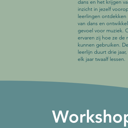
dans en het krijgen v
inzicht in jezelf vooro
leerlingen ontdekken 
van dans en ontwikke
gevoel voor muziek. 
ervaren zij hoe ze de 
kunnen gebruiken. D
leerlijn duurt drie jaar
elk jaar twaalf lessen.
Worksho