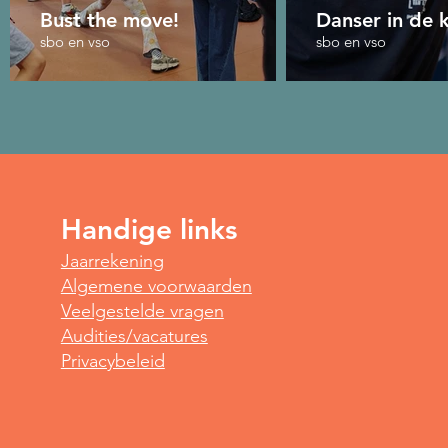
Bust the move!
Danser in de k
sbo en vso
sbo en vso
Handige links
Jaarrekening
Algemene voorwaarden
Veelgestelde vragen
Audities/vacatures
Privacybeleid