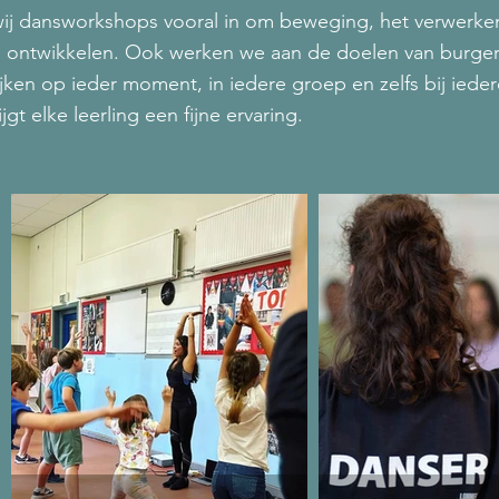
 wij dansworkshops vooral in om beweging, het verwerken
 te ontwikkelen. Ook werken we aan de doelen van burge
ijken op ieder moment, in iedere groep en zelfs bij ieder
jgt elke leerling een fijne ervaring.