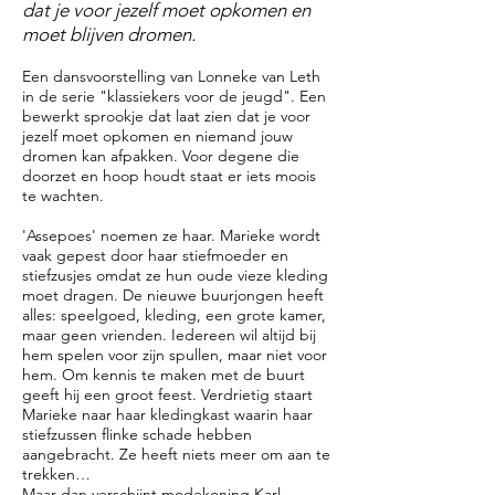
dat je voor jezelf moet opkomen en
moet blijven dromen.
Een dansvoorstelling van Lonneke van Leth
in de serie "klassiekers voor de jeugd". Een
bewerkt sprookje dat laat zien dat je voor
jezelf moet opkomen en niemand jouw
dromen kan afpakken. Voor degene die
doorzet en hoop houdt staat er iets moois
te wachten.
'Assepoes' noemen ze haar. Marieke wordt
vaak gepest door haar stiefmoeder en
stiefzusjes omdat ze hun oude vieze kleding
moet dragen. De nieuwe buurjongen heeft
alles: speelgoed, kleding, een grote kamer,
maar geen vrienden. Iedereen wil altijd bij
hem spelen voor zijn spullen, maar niet voor
hem. Om kennis te maken met de buurt
geeft hij een groot feest. Verdrietig staart
Marieke naar haar kledingkast waarin haar
stiefzussen flinke schade hebben
aangebracht. Ze heeft niets meer om aan te
trekken…
Maar dan verschijnt modekoning Karl