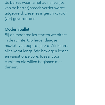
de barres waarna het au milieu (los
van de barres) steeds verder wordt
uitgebreid. Deze les is geschikt voor
(ver) gevorderden.
Modern ballet
Bij de moderne les starten we direct
in de ruimte. Op hedendaagse
muziek, van pop tot jazz of Afrikaans,
alles komt langs. We bewegen losser
en vanuit onze core. Ideaal voor
cursisten die willen beginnen met
dansen.