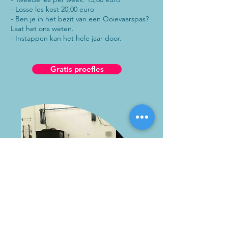
- Losse les kost 20,00 euro
- Ben je in het bezit van een Ooievaarspas?
Laat het ons weten.
- Instappen kan het hele jaar door.
Gratis proefles