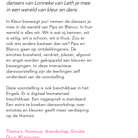
dansers van Lonneke van Leth je mee
in een wereld van kleur en dans.
In Kleur beweegt jou! nemen de dansers je
mee in de wereld van Pips en Blanco. In hun
wereld is alles wit. Wit is wat zij kennen, wit
is veilig, wit is schoon, wit is thuis. Zou er
ook iets anders bestaan dan wit? Pips en
Blanco gaan op ontdekkingsreis. De
emoties boosheid, verdriet, plezier, afgunst
en angst worden gekoppeld aan kleuren en
bewegingen. In deze interactieve
dansvoorstelling zijn de leerlingen zelf
onderdeel van de voorstelling.
Deze voorstelling is ook beschikbaar in het
Engels. Er is digitaal lesmateriaal
beschikbaar. Een nagesprek is standaard.
Een extra te boeken dansworkshop over
emoties en kleuren geeft meer verdieping
op de thema’s.
​Thema's: Avontuur, Vriendschap, Emotie
Duur: 40 minuten