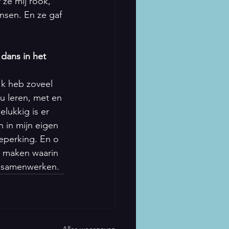
 ze mij rook, 
nsen. En ze gaf 
dans in het 
 Ik heb zoveel 
u leren, met en 
lukkig is er 
 in mijn eigen 
eperking. En o 
e maken waarin 
s samenwerken.
Alles weergeven