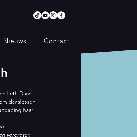
Nieuws
Contact
th
an Leth Dans. 
l om danslessen 
uitdaging haar 
ol:
en vergroten. 