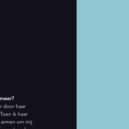
t meer?
r door haar 
 Toen ik haar 
r armen om mij 