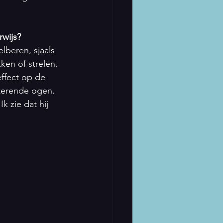
rwijs?
lberen, sjaals 
ken of strelen.
ffect op de 
sterende ogen. 
k zie dat hij 