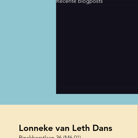
Recente blogposts
Lonneke van Leth Dans
Binckhorstlaan 36
(M6.01)