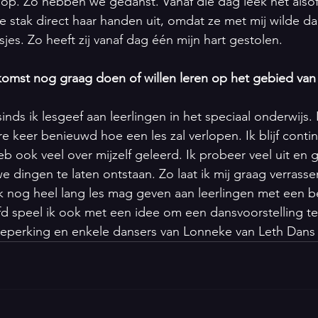
r op. Zo hebben we gedanst. Vanaf die dag leek het alsof
e stak direct haar handen uit, omdat ze met mij wilde da
jes. Zo heeft zij vanaf dag één mijn hart gestolen.
ekomst nog graag doen of willen leren op het gebied van 
 sinds ik lesgeef aan leerlingen in het speciaal onderwijs.
e keer benieuwd hoe een les zal verlopen. Ik blijf contin
b ook veel over mijzelf geleerd. Ik probeer veel uit en ge
 dingen te laten ontstaan. Zo laat ik mij graag verrassen
ik nog heel lang les mag geven aan leerlingen met een b
ofd speel ik ook met een idee om een dansvoorstelling t
beperking en enkele dansers van Lonneke van Leth Dan