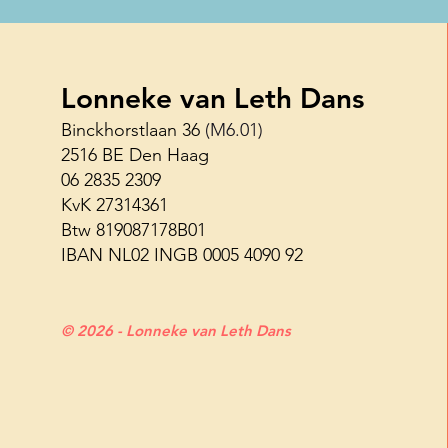
Lonneke van Leth Dans
Binckhorstlaan 36
(M6.01)
2516 BE Den Haag
Haagse Shuffle Challenge 26
06 2835 2309
juni
KvK 27314361
Btw 819087178B01
IBAN NL02 INGB 0005 4090 92
© 2026 - Lonneke van Leth Dans