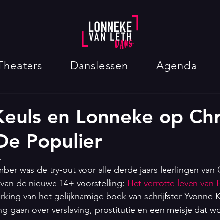
Theaters
Danslessen
Agenda
euls en Lonneke op Chri
De Populier
4
r was de try-out voor alle derde jaars leerlingen van Ch
van de nieuwe 14+ voorstelling: 
Het verrotte leven van 
king van het gelijknamige boek van schrijfster Yvonne 
ng gaan over verslaving, prostitutie en een meisje dat wo