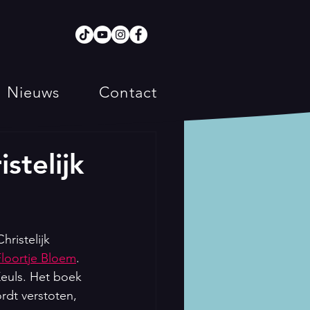
Nieuws
Contact
stelijk
ristelijk 
Floortje Bloem
. 
Keuls. Het boek 
rdt verstoten, 