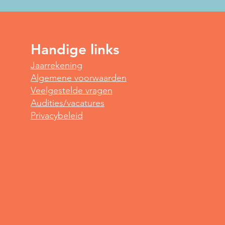
Handige links
Spot
Jaarrekening
Yoga voor vroege vogels
Algemene voorwaarden
Veelgestelde vragen
Audities/vacatures
Privacybeleid