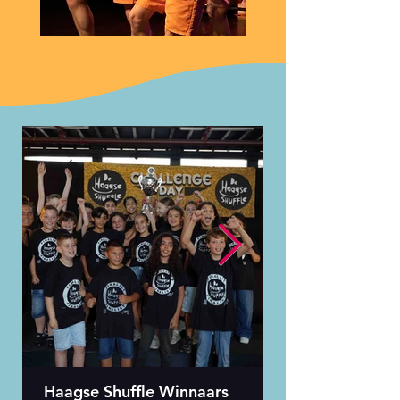
Haagse Shuffle Winnaars
Vacature zakeli