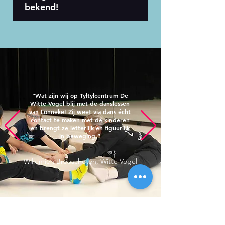
bekend!
“
Wat zijn wij op Tyltylcentrum De
Witte Vogel blij met de danslessen
van Lonneke! Zij weet via dans écht
contact te maken met de kinderen
en brengt ze letterlijk en figuurlijk
in beweging.
”
Willemien Breeschoten, Witte Vogel