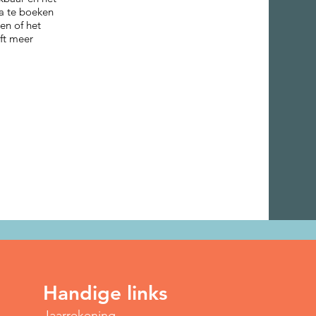
ra te boeken
en of het
ft meer
Handige links
Jaarrekening