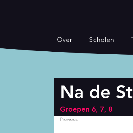
Over
Scholen
Na de St
Groepen 6, 7, 8
Previous