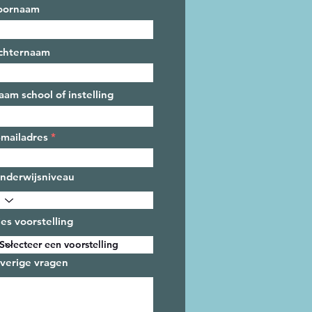
oornaam
chternaam
aam school of instelling
-mailadres
nderwijsniveau
ies voorstelling
verige vragen