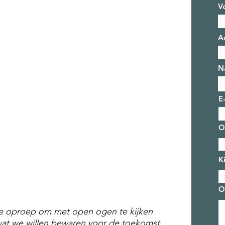
V
A
N
E
O
K
O
de oproep om met open ogen te kijken
wat we willen bewaren voor de toekomst