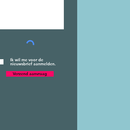
Ik wil me voor de
nieuwsbrief aanmelden.
Verzend aanvraag