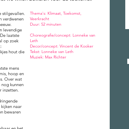
 stilgevallen.
Thema's: Klimaat, Toekomst,
jn verdwenen
Veerkracht
neeuw.
Duur: 52 minuten
en levendige
De laatste
Choreografie/concept: Lonneke van
al op zoek
Leth
:
Decor/concept: Vincent de Kooker
kjes hout die
Tekst: Lonneke van Leth
Muziek: Max Richter
atste mens
emis, hoop en
s. Over wat
n nog kunnen
 inzetten.
ndringende
kijken naar
len bewaren
ikbaar en het