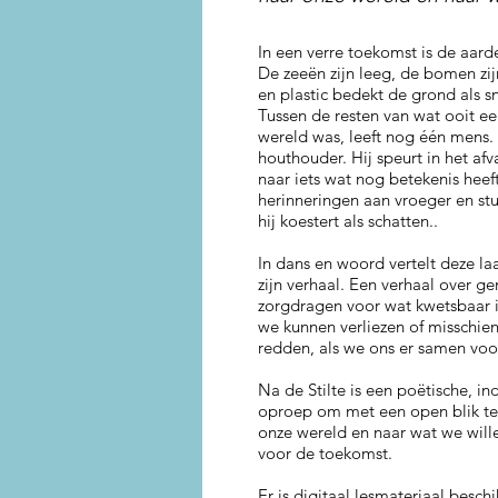
In een verre toekomst is de aarde
De zeeën zijn leeg, de bomen zi
en plastic bedekt de grond als s
Tussen de resten van wat ooit e
wereld was, leeft nog één mens. 
houthouder. Hij speurt in het afv
naar iets wat nog betekenis heeft
herinneringen aan vroeger en stu
hij koestert als schatten..
In dans en woord vertelt deze la
zijn verhaal. Een verhaal over g
zorgdragen voor wat kwetsbaar i
we kunnen verliezen of misschie
redden, als we ons er samen voor
Na de Stilte is een poëtische, i
oproep om met een open blik te 
onze wereld en naar wat we wil
voor de toekomst.
Er is digitaal lesmateriaal besch