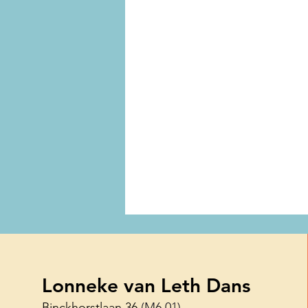
Lonneke van Leth Dans
Binckhorstlaan 36
(M6.01)