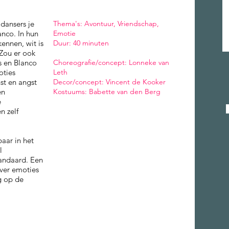
dansers je
​Thema's: Avontuur, Vriendschap,
anco. In hun
Emotie
 kennen, wit is
Duur: 40 minuten
. Zou er ook
s en Blanco
Choreografie/concept: Lonneke van
oties
Leth
nst en angst
Decor/concept: Vincent de Kooker
en
Kostuums: Babette van den Berg
e
n zelf
baar in het
l
tandaard. Een
ver emoties
g op de