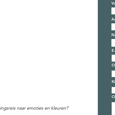
V
A
N
E
O
K
O
ngsreis naar emoties en kleuren?