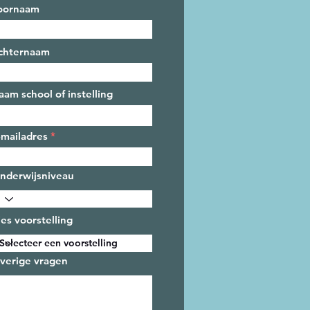
oornaam
chternaam
aam school of instelling
-mailadres
nderwijsniveau
ies voorstelling
verige vragen