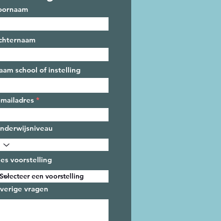
oornaam
chternaam
aam school of instelling
-mailadres
nderwijsniveau
ies voorstelling
verige vragen