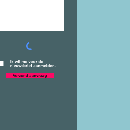
Ik wil me voor de
nieuwsbrief aanmelden.
Verzend aanvraag