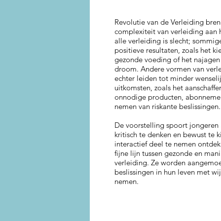
Revolutie van de Verleiding bre
complexiteit van verleiding aan h
alle verleiding is slecht; sommig
positieve resultaten, zoals het k
gezonde voeding of het najagen
droom. Andere vormen van verl
echter leiden tot minder wenseli
uitkomsten, zoals het aanschaffe
onnodige producten, abonnemen
nemen van riskante beslissingen.
De voorstelling spoort jongere
kritisch te denken en bewust te 
interactief deel te nemen ontde
fijne lijn tussen gezonde en man
verleiding. Ze worden aangemo
beslissingen in hun leven met wij
nemen.