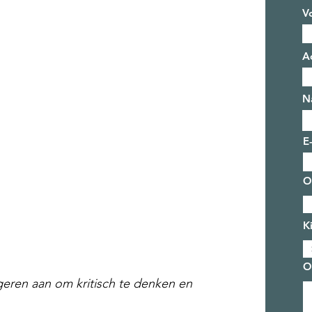
V
A
N
E
O
K
O
geren aan om kritisch te denken en