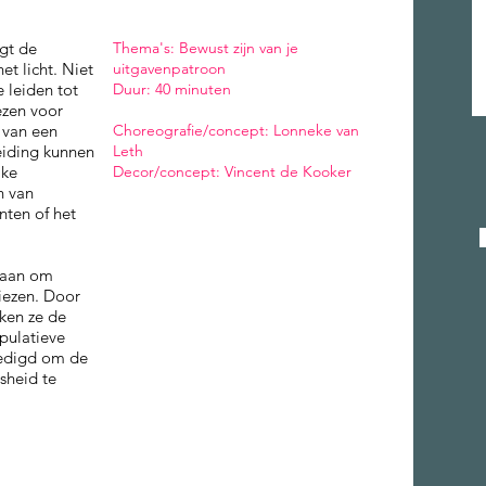
ngt de
Thema's: Bewust zijn van je
et licht. Niet
uitgavenpatroon
e leiden tot
Duur: 40 minuten
iezen voor
 van een
Choreografie/concept: Lonneke van
eiding kunnen
Leth
jke
Decor/concept: Vincent de Kooker
n van
ten of het
n aan om
kiezen. Door
kken ze de
ipulatieve
edigd om de
sheid te