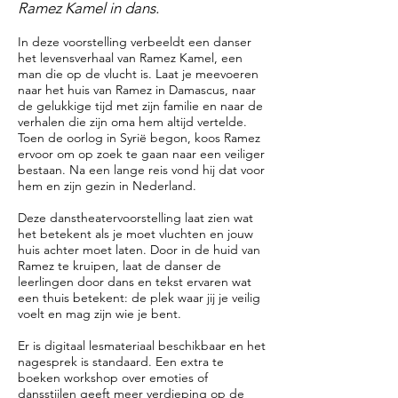
Ramez Kamel in dans.
In deze voorstelling verbeeldt een danser
het levensverhaal van Ramez Kamel, een
man die op de vlucht is. Laat je meevoeren
naar het huis van Ramez in Damascus, naar
de gelukkige tijd met zijn familie en naar de
verhalen die zijn oma hem altijd vertelde.
Toen de oorlog in Syrië begon, koos Ramez
ervoor om op zoek te gaan naar een veiliger
bestaan. Na een lange reis vond hij dat voor
hem en zijn gezin in Nederland.
Deze danstheatervoorstelling laat zien wat
het betekent als je moet vluchten en jouw
huis achter moet laten. Door in de huid van
Ramez te kruipen, laat de danser de
leerlingen door dans en tekst ervaren wat
een thuis betekent: de plek waar jij je veilig
voelt en mag zijn wie je bent.
Er is digitaal lesmateriaal beschikbaar en het
nagesprek is standaard. Een extra te
boeken workshop over emoties of
dansstijlen geeft meer verdieping op de