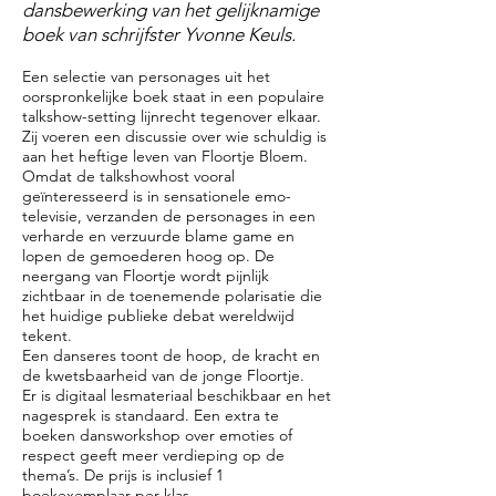
dansbewerking van het gelijknamige
boek van schrijfster Yvonne Keuls.
Een selectie van personages uit het
oorspronkelijke boek staat in een populaire
talkshow-setting lijnrecht tegenover elkaar.
Zij voeren een discussie over wie schuldig is
aan het heftige leven van Floortje Bloem.
Omdat de talkshowhost vooral
geïnteresseerd is in sensationele emo-
televisie, verzanden de personages in een
verharde en verzuurde blame game en
lopen de gemoederen hoog op. De
neergang van Floortje wordt pijnlijk
zichtbaar in de toenemende polarisatie die
het huidige publieke debat wereldwijd
tekent.
Een danseres toont de hoop, de kracht en
de kwetsbaarheid van de jonge Floortje.
Er is digitaal lesmateriaal beschikbaar en het
nagesprek is standaard. Een extra te
boeken dansworkshop over emoties of
respect geeft meer verdieping op de
thema’s. De prijs is inclusief 1
boekexemplaar per klas.