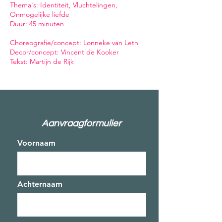
Thema's: Identiteit, Vluchtelingen,
Onmogelijke liefde
Duur: 45 minuten
Choreografie/concept: Lonneke van Leth
Decor/concept: Vincent de Kooker
Tekst: Martijn de Rijk
Aanvraagformulier
Voornaam
Achternaam