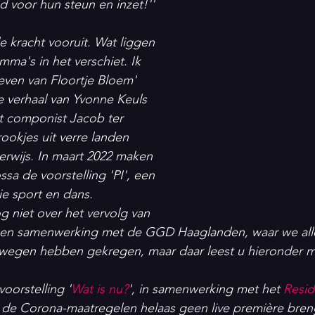
 voor hun steun en inzet!''
le kracht vooruit. Wat liggen 
ma's in het verschiet. Ik 
even van Floortje Bloem' 
e verhaal van Yvonne Keuls 
 componist Jacob ter 
ookjes uit verre landen 
erwijs. In maart 2022 maken 
a de voorstelling 'PI', een 
ie sport en dans.
g niet over het vervolg van 
een samenwerking met de GGD Haaglanden, waar we allee
ewegen hebben gekregen, maar daar leest u hieronder me
oorstelling '
Wat is nu?
', in samenwerking met het 
Resid
de Corona-maatregelen helaas geen live première breng