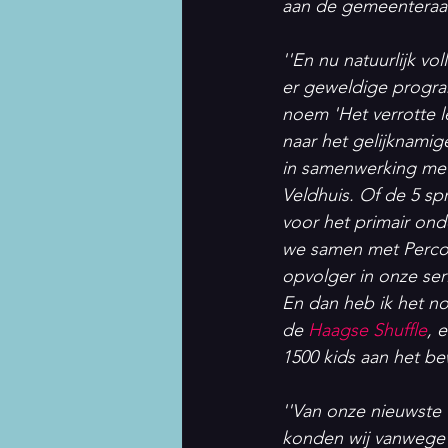
aan de gemeenteraad
''En nu natuurlijk vol
er geweldige program
noem 'Het verrotte l
naar het gelijknamig
in samenwerking met
Veldhuis. Of de 5 spr
voor het primair ond
we samen met Percoss
opvolger in onze ser
En dan heb ik het no
de 
Haagse Shuffle
, 
1500 kids aan het b
''Van onze nieuwste v
konden wij vanwege 