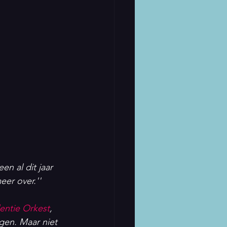
n al dit jaar 
er over.''
entie Orkest
, 
en. Maar niet 