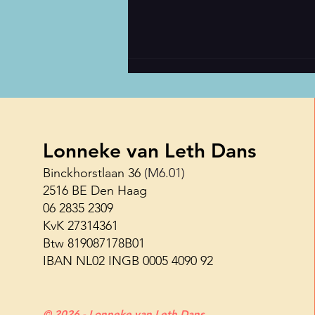
Lonneke van Leth Dans
Binckhorstlaan 36
(M6.01)
2516 BE Den Haag
Haagse Shuffle Challenge 26
06 2835 2309
juni
KvK 27314361
Btw 819087178B01
IBAN NL02 INGB 0005 4090 92
© 2026 - Lonneke van Leth Dans