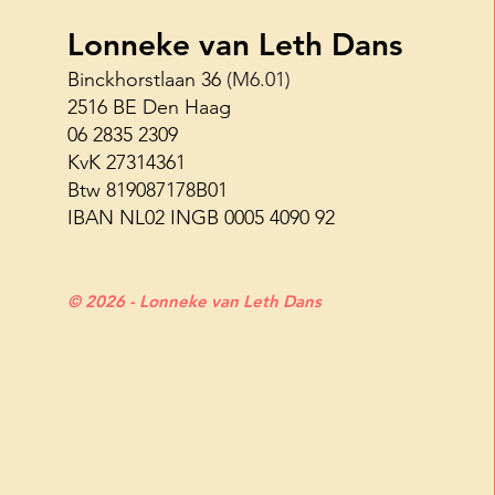
Lonneke van Leth Dans
Binckhorstlaan 36
(M6.01)
2516 BE Den Haag
Haagse Shuffle Challenge 26
06 2835 2309
juni
KvK 27314361
Btw 819087178B01
IBAN NL02 INGB 0005 4090 92
© 2026 - Lonneke van Leth Dans