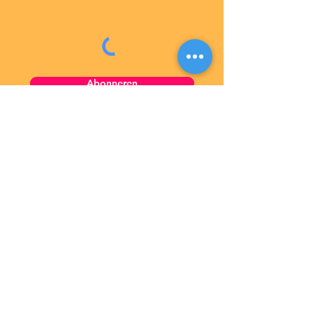
Yoga voor vroege vogels
Abonneren
Lonneke van Leth Dans
Binckhorstlaan 36
(M6.01)
2516 BE Den Haag
06 2835 2309
KvK 27314361
Btw 819087178B01
IBAN NL02 INGB 0005 4090 92
© 2026 - Lonneke van Leth Dans