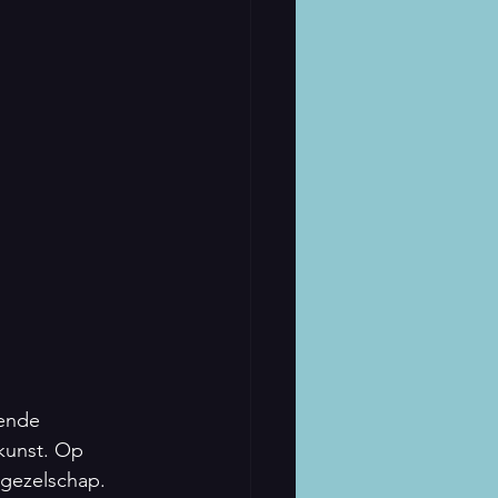
lende 
kunst. Op 
gezelschap. 