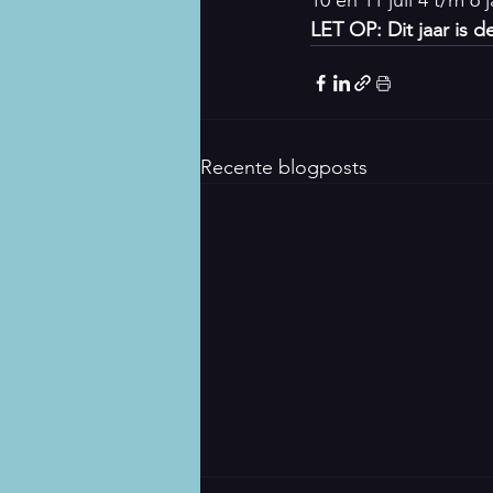
10 en 11 juli 4 t/m 6 
LET OP: Dit jaar is 
Recente blogposts