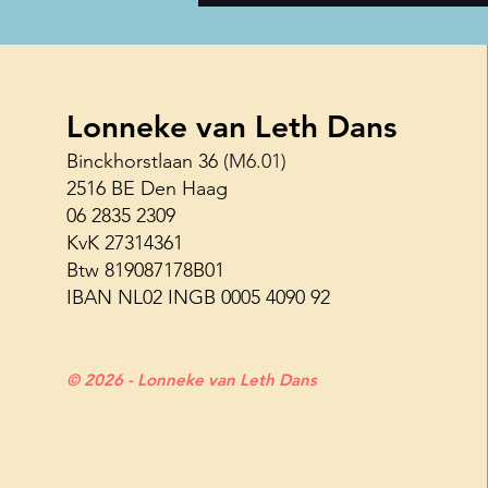
Lonneke van Leth Dans
Binckhorstlaan 36
(M6.01)
2516 BE Den Haag
Haagse Shuffle Challenge 26
06 2835 2309
juni
KvK 27314361
Btw 819087178B01
IBAN NL02 INGB 0005 4090 92
© 2026 - Lonneke van Leth Dans