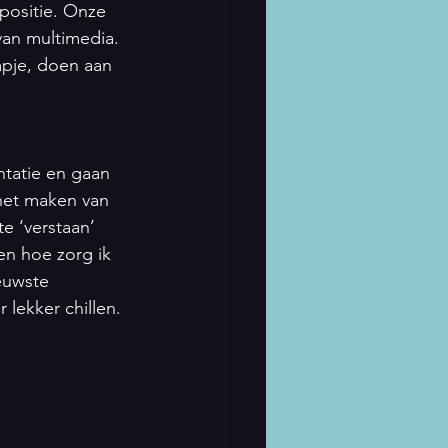
positie. Onze 
van multimedia. 
mpje, doen aan 
tatie en gaan 
het maken van 
te ‘verstaan’ 
en hoe zorg ik 
euwste 
 lekker chillen.