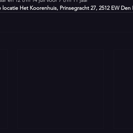
jaar en 12 t/m 14 juli voor 7 t/m 11 jaar
de locatie Het Koorenhuis, Prinsegracht 27, 2512 EW Den