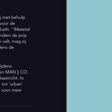
ij met behulp 
voor de 
Leth: 
‘’Meestal 
Indien de prijs 
valt, mag zij 
dens de 
ijdens 
en MAN || CO. 
astricht. In 
tot 'urban' 
, voor meer 