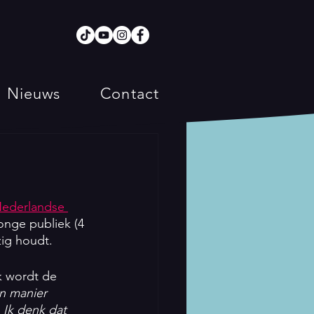
Nieuws
Contact
ederlandse 
onge publiek (4 
zig houdt. 
k wordt de 
n manier 
 Ik denk dat 