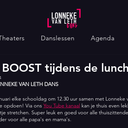
Theaters
Danslessen
Agenda
BOOST tijdens de lunc
4
NNEKE VAN LETH DANS
nuari elke schooldag om 12.30 uur samen met Lonneke v
e opdoen! Via ons 
You Tube kanaal
 kan je thuis even le
je stretchen. Super leuk en goed voor alle thuiszittende
der voor alle papa's en mama's.