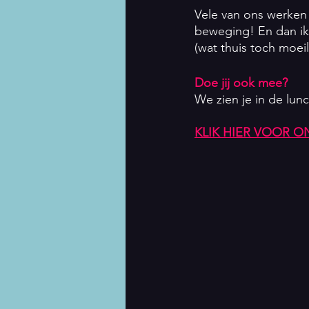
Vele van ons werken e
beweging! En dan ik
(wat thuis toch moeilij
Doe jij ook mee?
We zien je in de lun
KLIK HIER VOOR O