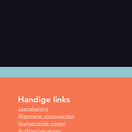
Handige links
Spot
Jaarrekening
Yoga voor vroege vogels
Algemene voorwaarden
Veelgestelde vragen
Audities/vacatures