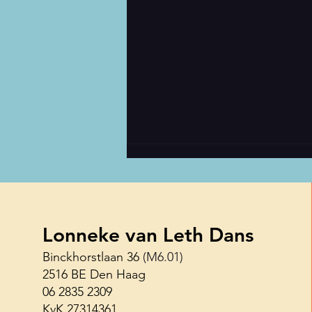
Lonneke van Leth Dans
Binckhorstlaan 36
(M6.01)
2516 BE Den Haag
Haagse Shuffle Challenge 26
06 2835 2309
juni
KvK 27314361