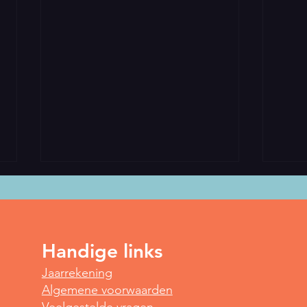
Handige links
Spot
Jaarrekening
Yoga voor vroege vogels
Algemene voorwaarden