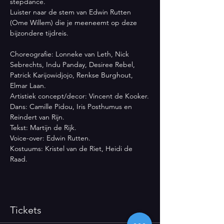
stepdance. 
Luister naar de stem van Edwin Rutten 
(Ome Willem) die je meeneemt op deze 
bijzondere tijdreis.
Choreografie: Lonneke van Leth, Nick 
Sebrechts, Indu Panday, Desiree Rebel, 
Patrick Karijowidjojo, Renkse Burghout, 
Elmar Laan.
Artistiek concept/decor: Vincent de Kooker.
Dans: Camille Pidou, Iris Posthumus en 
Reindert van Rijn.
Tekst: Martijn de Rijk.
Voice-over: Edwin Rutten.
Kostuums: Kristel van de Riet, Heidi de 
Raad.
Tickets