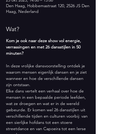
25 okt 2025, 14:00 – 15:00
Den Haag, Hobbemastraat 120, 2526 JS Den
Haag, Nederland
Wat?
Kom je ook naar deze show vol energie, 
verrassingen en met 26 dansstijlen in 50 
minuten?
In deze vrolijke dansvoorstelling ontdek je 
waarom mensen eigenlijk dansen en je ziet 
wanneer en hoe de verschillende dansen 
zijn ontstaan. 
Elke dans vertelt een verhaal over hoe de 
mensen in een bepaalde periode leefden, 
wat ze droegen en wat er in de wereld 
gebeurde. Er komen wel 26 dansstijlen uit 
verschillende tijden en culturen voorbij: van 
een sierlijke hofdans tot een stoere 
streetdance en van Capoeira tot een Ierse 