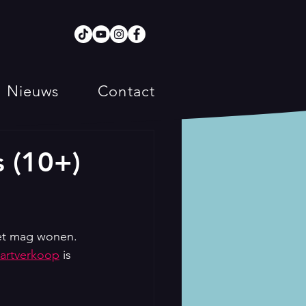
Nieuws
Contact
 (10+)
iet mag wonen. 
artverkoop
 is 