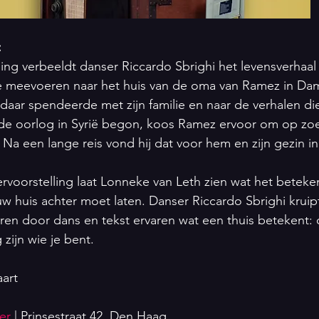
:
ling verbeeldt danser Riccardo Sbrighi het levensverhaal 
e meevoeren naar het huis van de oma van Ramez in Dam
j daar spendeerde met zijn familie en naar de verhalen d
n de oorlog in Syrië begon, koos Ramez ervoor om op zoe
. Na een lange reis vond hij dat voor hem en zijn gezin i
voorstelling laat Lonneke van Leth zien wat het beteken
w huis achter moet laten. Danser Riccardo Sbrighi kruipt
ren door dans en tekst ervaren wat een thuis betekent: d
 zijn wie je bent.
art
er
 | Prinsestraat 42, Den Haag