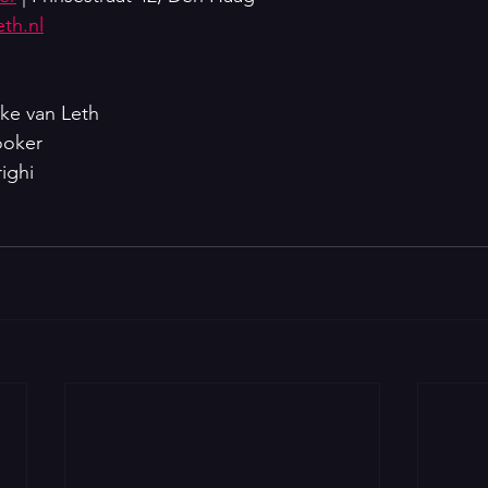
th.nl
ke van Leth
ooker
ighi