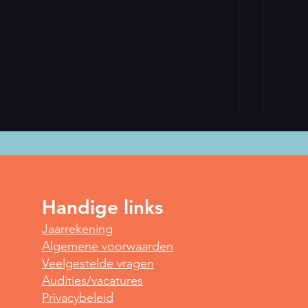
Handige links
Spot
Jaarrekening
Yoga voor vroege vogels
Algemene voorwaarden
Veelgestelde vragen
Audities/vacatures
Privacybeleid