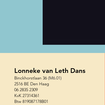
Lonneke van Leth Dans
Binckhorstlaan 36
(M6.01)
2516 BE Den Haag
Haagse Shuffle Challenge 26
06 2835 2309
juni
KvK 27314361
Btw 819087178B01